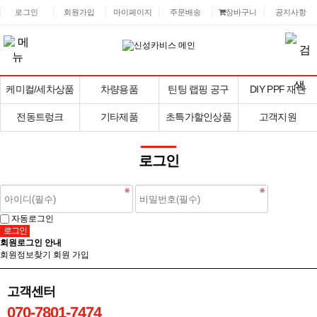
로그인
회원가입
마이페이지
주문배송
장바구니
공지사항
케미컬/세차상품
차량용품
틴팅 랩핑 공구
DIY PPF 재단
전동트렁크
기타제품
초특가할인상품
고객지원
로그인
자동로그인
회원로그인 안내
회원정보찾기
회원 가입
고객센터
070-7801-7474