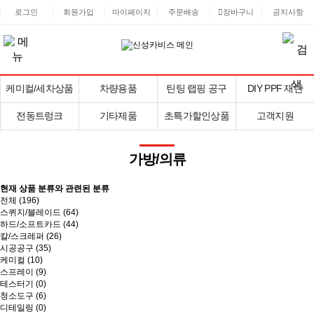
로그인
회원가입
마이페이지
주문배송
장바구니
공지사항
케미컬/세차상품
차량용품
틴팅 랩핑 공구
DIY PPF 재단
전동트렁크
기타제품
초특가할인상품
고객지원
가방/의류
현재 상품 분류와 관련된 분류
전체 (
196
)
스퀴지/블레이드 (64)
하드/소프트카드 (44)
칼/스크레퍼 (26)
시공공구 (35)
케미컬 (10)
스프레이 (9)
테스터기 (0)
청소도구 (6)
디테일링 (0)