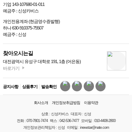
기업 143-107680-01-011
예금주 : 신성카비스
개인전용계좌 (현금영수증발행)
하나 630-910375-75507
예금주 : 신성
찾아오시는길
대전광역시 유성구 대학로 191, 1층 (어은동)
바로가기
공지사항
상품후기
발송확인
회사소개
개인정보취급방침
이용약관
상호 :
신성카비스
대표자 :
신성
전화 :
070-7801-7474
팩스 :
042-536-7477
모바일 :
010-4408-2800
개인정보관리책임자 :
신성
이메일 :
inewstar@nate.com